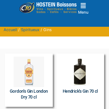
Menu
Accueil
/
Spiritueux
/ Gins
Gordon’s Gin London
Hendrick’s Gin 70 cl
Dry 70 cl