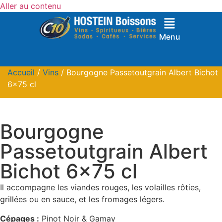
Aller au contenu
Menu
Accueil
/
Vins
/ Bourgogne Passetoutgrain Albert Bichot
6×75 cl
Bourgogne
Passetoutgrain Albert
Bichot 6×75 cl
Il accompagne les viandes rouges, les volailles rôties,
grillées ou en sauce, et les fromages légers.
Cépages :
Pinot Noir & Gamay