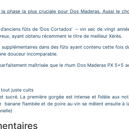
 la phase la plus cruciale pour Dos Maderas. Aussi le ch
d’anciens fûts de ‘Dos Cortados’ – vin sec de vingt anné
reux, ayant obtenu récemment le titre de meilleur Xérès.
s supplémentaires dans des fûts ayant contenu cette fois d
’une douceur incomparable.
 parfaitement maîtrisée que le rhum Dos Maderas PX 5+5 a
out juste cuits
et sucré. La première gorgée est intense et fidèle aux no
de banane flambée et de poire au vin se mêlent ensuite à l
nelle)
entaires