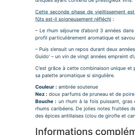
uniques ayant contenu de prestigieux vins.
Cette seconde phase de vieillissement est
fûts est-il soigneusement réfléchi
:
– Le rhum séjourne d’abord 3 années dans 
profil particulièrement aromatique et savou
– Puis s’ensuit un repos durant deux année
Guido’ – un vin de vingt années empreint d
C’est grâce à cette combinaison unique et
sa palette aromatique si singulière.
Couleur :
ambrée soutenue
Nez :
doux parfums de pruneau et de poire t
Bouche :
un rhum à la fois puissant, gras 
rhums caribéens. De jolies notes fruitées 
des épices antillaises (clou de girofle et can
Informations complém