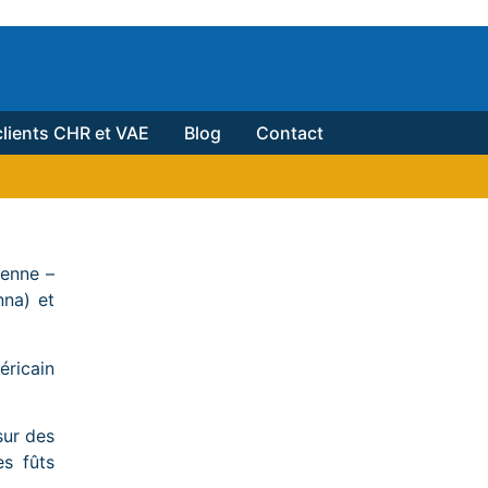
lients CHR et VAE
Blog
Contact
éenne –
nna) et
éricain
sur des
s fûts