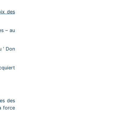
oix des
es – au
u ‘ Don
cquiert
tes des
a force