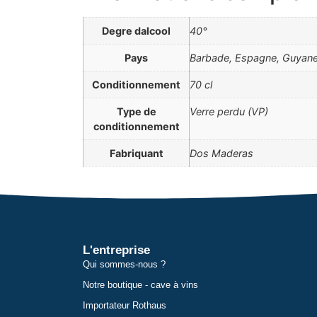
Degre dalcool
40°
Pays
Barbade, Espagne, Guyane
Conditionnement
70 cl
Type de
Verre perdu (VP)
conditionnement
Fabriquant
Dos Maderas
L'entreprise
Qui sommes-nous ?
Notre boutique - cave à vins
Importateur Rothaus