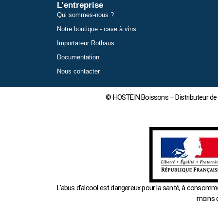
L'entreprise
Qui sommes-nous ?
Notre boutique - cave à vins
Importateur Rothaus
Documentation
Nous contacter
© HOSTEIN Boissons – Distributeur de 
L’abus d’alcool est dangereux pour la santé, à consom
moins d