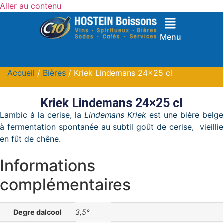
Aller au contenu
Menu
Accueil
/
Bières
/ Kriek Lindemans 24×25 cl
Kriek Lindemans 24×25 cl
Lambic à la cerise, la
Lindemans Kriek
est une bière belge
à fermentation spontanée au subtil goût de cerise, vieillie
en fût de chêne.
Informations
complémentaires
Degre dalcool
3,5°