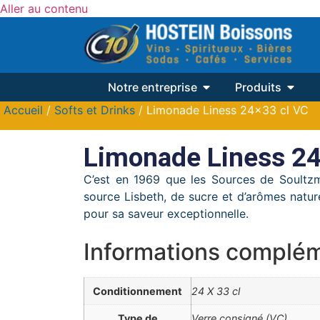
Aller au contenu
Notre entreprise
Produits
Accueil
/
Softs et Drinks
/ Limonade Liness 24×33 cl VC
Limonade Liness 24
C’est en 1969 que les Sources de Soultzm
source Lisbeth, de sucre et d’arômes nature
pour sa saveur exceptionnelle.
Informations complém
Conditionnement
24 X 33 cl
Type de
Verre consigné (VC)