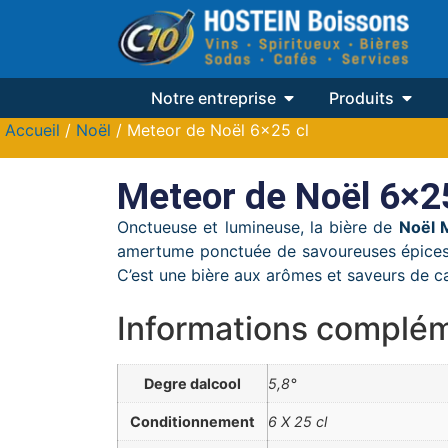
Notre entreprise
Produits
Accueil
/
Noël
/ Meteor de Noël 6×25 cl
Meteor de Noël 6×25
Onctueuse et lumineuse, la bière de
Noël 
amertume ponctuée de savoureuses épices, 
C’est une bière aux arômes et saveurs de car
Informations complém
Degre dalcool
5,8°
Conditionnement
6 X 25 cl