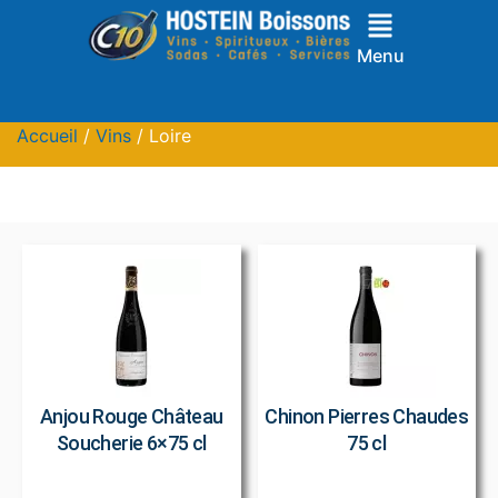
Menu
Accueil
/
Vins
/ Loire
Anjou Rouge Château
Chinon Pierres Chaudes
Soucherie 6×75 cl
75 cl