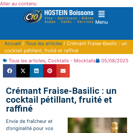
Aller au contenu
Menu
Accueil
/
Tous les articles
/ Crémant Fraise-Basilic : un
cocktail pétillant, fruité et raffiné
Tous les articles
,
Cocktails - Mocktails
05/08/2025
Crémant Fraise-Basilic : un
cocktail pétillant, fruité et
raffiné
Envie de fraîcheur et
d’originalité pour vos