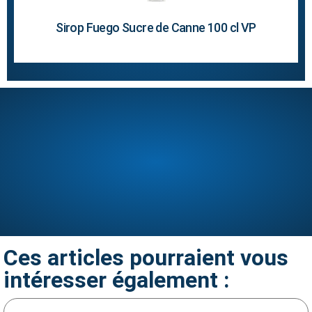
Sirop Fuego Sucre de Canne 100 cl VP
Ces articles pourraient vous
Contactez-nous
intéresser également :
Un projet ? Une commande ? Une demande ?
Hostein