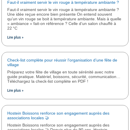
Boissons
vous accompagne avec un service personnalisé.
Faut-il vraiment servir le vin rouge à température ambiante ?
N’hésitez pas à nous contacter pour toute question ou devis.
Faut-il vraiment servir le vin rouge à température ambiante ?
Une idée reçue encore bien présente On entend souvent
qu’un vin rouge se boit à température ambiante. Mais à quelle
Nous contacter
« ambiance » fait-on référence ? Celle d’un salon chauffé à
22 °C
Lire plus »
Check-list complète pour réussir l’organisation d’une fête de
village
Préparez votre fête de village en toute sérénité avec notre
guide pratique. Matériel, boissons, sécurité, communication…
Téléchargez la check-list complète en PDF !
Lire plus »
Hostein Boissons renforce son engagement auprès des
associations locales 🤝
Hostein Boissons renforce son engagement auprès des
associations locales 🤝 Depuis plus de 90 ans, Hostein