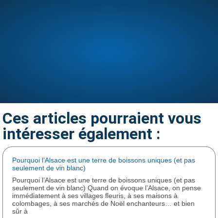
Ces articles pourraient vous
Contactez-nous
intéresser également :
Un projet ? Une commande ? Une demande ?
Hostein
Boissons
vous accompagne avec un service personnalisé.
Pourquoi l’Alsace est une terre de boissons uniques (et pas
N’hésitez pas à nous contacter pour toute question ou devis.
seulement de vin blanc)
Pourquoi l’Alsace est une terre de boissons uniques (et pas
seulement de vin blanc) Quand on évoque l’Alsace, on pense
Nous contacter
immédiatement à ses villages fleuris, à ses maisons à
colombages, à ses marchés de Noël enchanteurs… et bien
sûr à